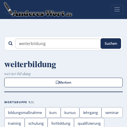
Suchen
weiterbildung
wei·ter·bil·dung
Merken
WORTGRUPPE 1
9
bildungsmaßnahme
kurs
kursus
lehrgang
seminar
training
schulung
fortbildung
qualifizierung