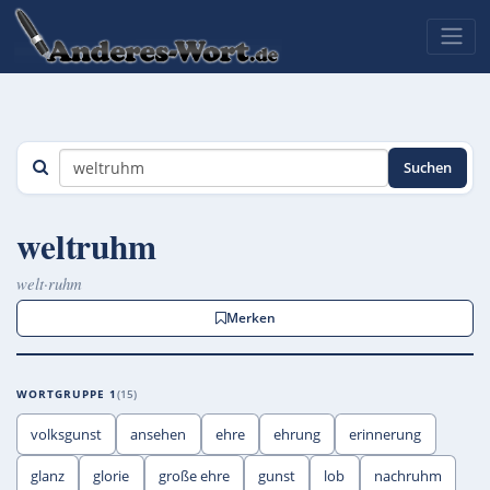
Suchen
weltruhm
welt·ruhm
Merken
WORTGRUPPE 1
15
volksgunst
ansehen
ehre
ehrung
erinnerung
glanz
glorie
große ehre
gunst
lob
nachruhm