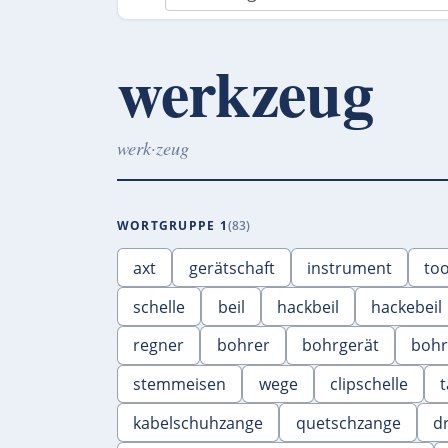
werkzeug
werk·zeug
WORTGRUPPE 1
83
axt
gerätschaft
instrument
too
schelle
beil
hackbeil
hackebeil
regner
bohrer
bohrgerät
bohr
stemmeisen
wege
clipschelle
kabelschuhzange
quetschzange
d