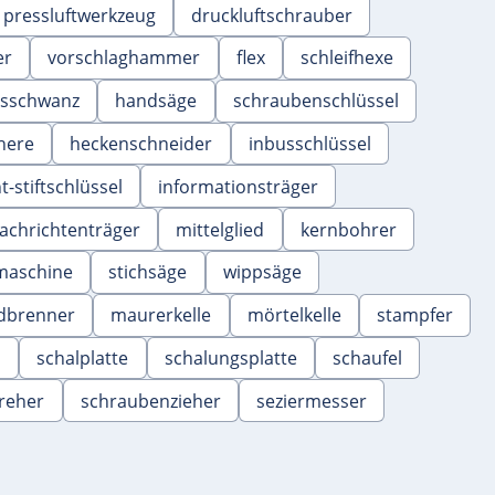
pressluftwerkzeug
druckluftschrauber
er
vorschlaghammer
flex
schleifhexe
hsschwanz
handsäge
schraubenschlüssel
here
heckenschneider
inbusschlüssel
-stiftschlüssel
informationsträger
achrichtenträger
mittelglied
kernbohrer
maschine
stichsäge
wippsäge
dbrenner
maurerkelle
mörtelkelle
stampfer
b
schalplatte
schalungsplatte
schaufel
reher
schraubenzieher
seziermesser