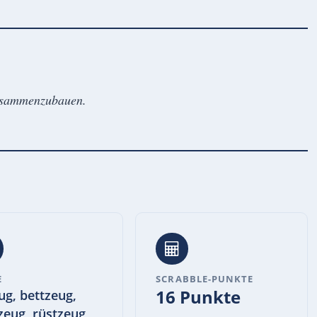
zusammenzubauen.
E
SCRABBLE-PUNKTE
16 Punkte
ug, bettzeug,
zeug, rüstzeug,