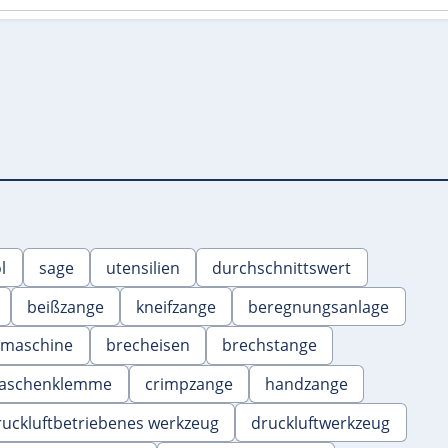
l
sage
utensilien
durchschnittswert
beißzange
kneifzange
beregnungsanlage
maschine
brecheisen
brechstange
taschenklemme
crimpzange
handzange
ruckluftbetriebenes werkzeug
druckluftwerkzeug