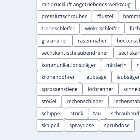
mit druckluft angetriebenes werkzeug
pressluftschrauber
fäustel
hamm
trennschleifer
winkelschleifer
fuc
grasmäher
rasenmäher
heckensc
sechskant-schraubendreher
sechskant
kommunikationsträger
mittlerin
n
kronenbohrer
laubsäge
laubsäge
sprossenstiege
lötbrenner
schnei
stößel
rechenschieber
rechensta
schippe
strick
tau
schraubend
skalpell
spraydose
sprühdose