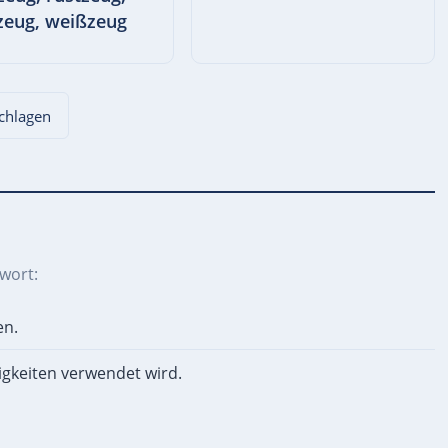
zeug, weißzeug
schlagen
wort:
en.
igkeiten verwendet wird.