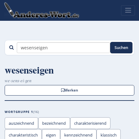
Suchen
wesenseigen
we·sens·ei·gen
Merken
WORTGRUPPE 1
16
auszeichnend
bezeichnend
charakterisierend
charakteristisch
eigen
kennzeichnend
klassisch