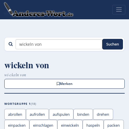
Suchen
wickeln von
wi·ckeln von
Merken
WORTGRUPPE 1
18
abrollen
aufrollen
aufspulen
binden
drehen
einpacken
einschlagen
einwickeln
haspeln
packen