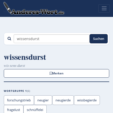
Suchen
wissensdurst
wis·sens·durst
Merken
WORTGRUPPE 1
6
forschungstrieb
neugier
neugierde
wissbegierde
fragelust
schnüffelei