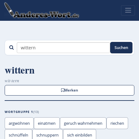
Suchen
wittern
wit·tern
Merken
WORTGRUPPE 1
13
argwöhnen
einatmen
geruch wahrnehmen
riechen
schnüffeln
schnuppern
sich einbilden