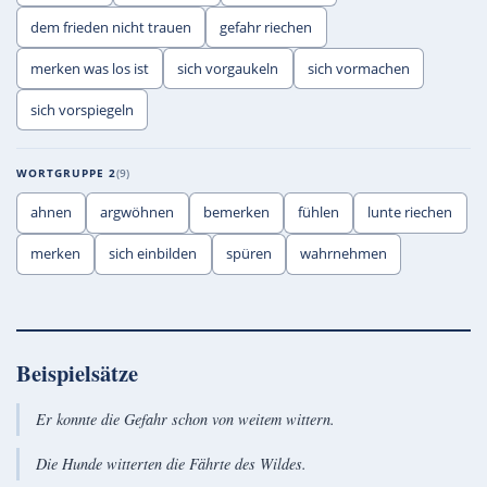
dem frieden nicht trauen
gefahr riechen
merken was los ist
sich vorgaukeln
sich vormachen
sich vorspiegeln
WORTGRUPPE 2
9
ahnen
argwöhnen
bemerken
fühlen
lunte riechen
merken
sich einbilden
spüren
wahrnehmen
Beispielsätze
Er konnte die Gefahr schon von weitem wittern.
Die Hunde witterten die Fährte des Wildes.