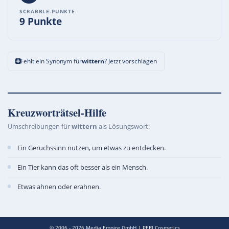
SCRABBLE-PUNKTE
9 Punkte
Fehlt ein Synonym für
wittern
? Jetzt vorschlagen
Kreuzworträtsel-Hilfe
Umschreibungen für
wittern
als Lösungswort:
Ein Geruchssinn nutzen, um etwas zu entdecken.
Ein Tier kann das oft besser als ein Mensch.
Etwas ahnen oder erahnen.
© 2006 - 2026
Media Empire GmbH
|
PERI Cosmetics