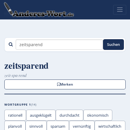
Suchen
zeitsparend
zeit·spa·rend
Merken
WORTGRUPPE 1
14
rationell
ausgeklügelt
durchdacht
ökonomisch
planvoll
sinnvoll
sparsam
vernünftig
wirtschaftlich