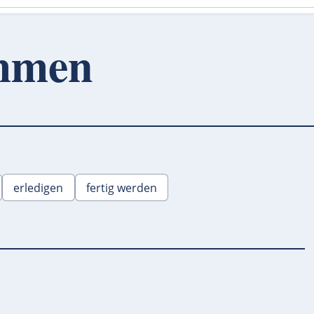
ommen
erledigen
fertig werden