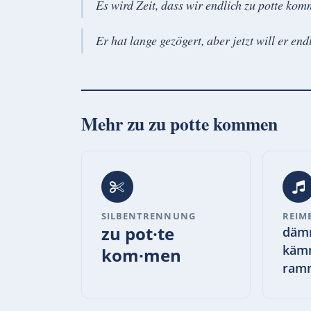
Es wird Zeit, dass wir endlich zu potte ko
Er hat lange gezögert, aber jetzt will er en
Mehr zu
zu potte kommen
SILBENTRENNUNG
REIM
zu pot·te
däm
käm
kom·men
ram