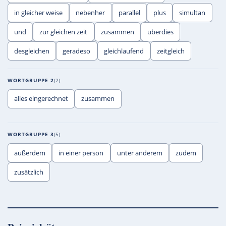
in gleicher weise
nebenher
parallel
plus
simultan
und
zur gleichen zeit
zusammen
überdies
desgleichen
geradeso
gleichlaufend
zeitgleich
WORTGRUPPE 2
2
alles eingerechnet
zusammen
WORTGRUPPE 3
5
außerdem
in einer person
unter anderem
zudem
zusätzlich