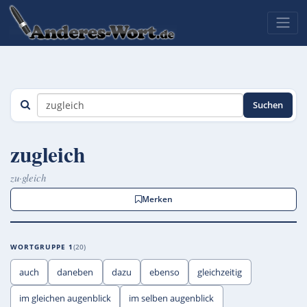
Suchen
zugleich
zu·gleich
Merken
WORTGRUPPE 1
20
auch
daneben
dazu
ebenso
gleichzeitig
im gleichen augenblick
im selben augenblick