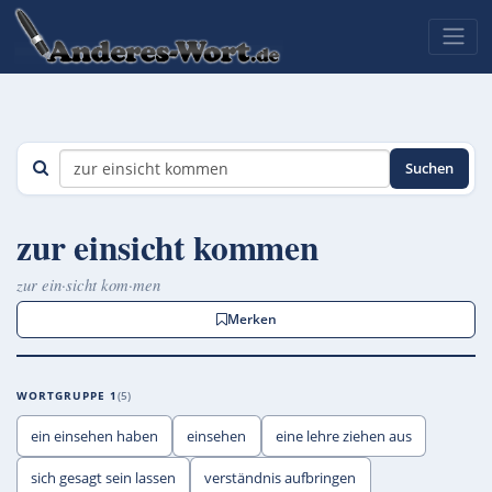
Suchen
zur einsicht kommen
zur ein·sicht kom·men
Merken
WORTGRUPPE 1
5
ein einsehen haben
einsehen
eine lehre ziehen aus
sich gesagt sein lassen
verständnis aufbringen