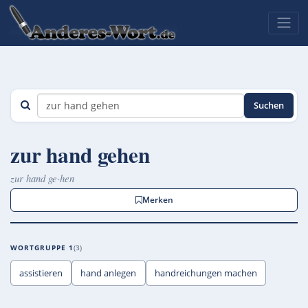
Suchen
zur hand gehen
zur hand ge·hen
Merken
WORTGRUPPE 1
3
assistieren
hand anlegen
handreichungen machen