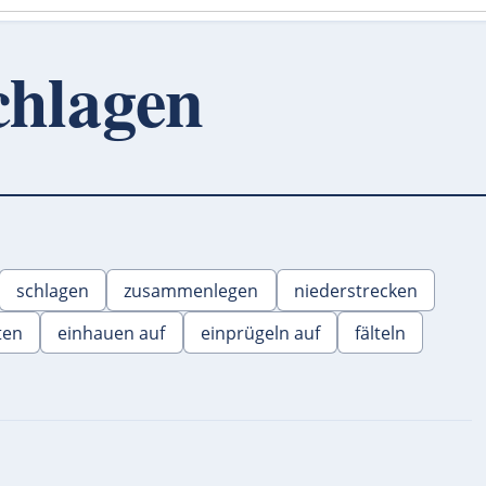
hlagen
schlagen
zusammenlegen
niederstrecken
ten
einhauen auf
einprügeln auf
fälteln