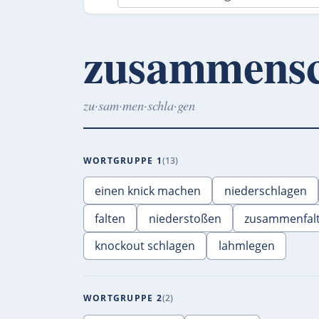
zusammensc
zu·sam·men·schla·gen
WORTGRUPPE 1
13
einen knick machen
niederschlagen
falten
niederstoßen
zusammenfal
knockout schlagen
lahmlegen
WORTGRUPPE 2
2