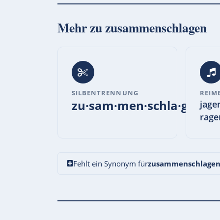
Mehr zu
zusammenschlagen
SILBENTRENNUNG
REIM
zu·sam·men·schla·gen
jage
rage
Fehlt ein Synonym für
zusammenschlage