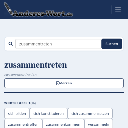
Suchen
zusammentreten
zu·sam·men·tre·ten
Merken
WORTGRUPPE 1
16
sich bilden
sich konstituieren
sich zusammensetzen
zusammentreffen
zusammenkommen
versammeln