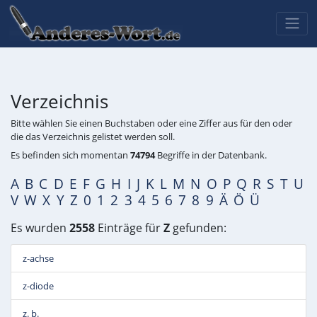
Verzeichnis
Bitte wählen Sie einen Buchstaben oder eine Ziffer aus für den oder
die das Verzeichnis gelistet werden soll.
Es befinden sich momentan
74794
Begriffe in der Datenbank.
A
B
C
D
E
F
G
H
I
J
K
L
M
N
O
P
Q
R
S
T
U
V
W
X
Y
Z
0
1
2
3
4
5
6
7
8
9
Ä
Ö
Ü
Es wurden
2558
Einträge für
Z
gefunden:
z-achse
z-diode
z. b.