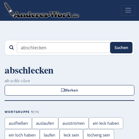
Suchen
abschlecken
ab·schle·cken
Merken
WORTGRUPPE 1
14
ausfließen
auslaufen
ausströmen
ein leck haben
ein loch haben
laufen
leck sein
löcherig sein