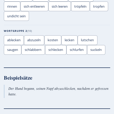
rinnen
sich entleeren
sich leeren
tröpfeln
tropfen
undicht sein
WORTGRUPPE 2
10
ablecken
abzuzeln
kosten
lecken
lutschen
saugen
schlabbern
schlecken
schlurfen
suckeln
Beispielsätze
Der Hund begann, seinen Napf abzuschlecken, nachdem er gefressen
hatte.