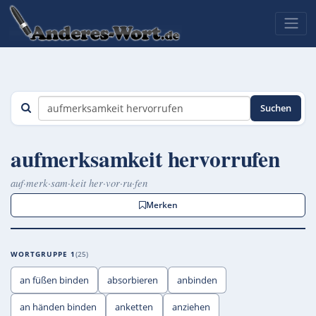
Suchen
aufmerksamkeit hervorrufen
auf·merk·sam·keit her·vor·ru·fen
Merken
WORTGRUPPE 1
25
an füßen binden
absorbieren
anbinden
an händen binden
anketten
anziehen