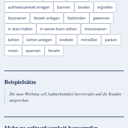
aufmerksamkeit erregen
bannen
binden
ergreifen
faszinieren
fesseln anlegen
festbinden
gewinnen
in atem halten
in seinen bann ziehen
interessieren
ketten
ketten anlegen
knebeln
mitreißen
packen
reizen
spannen
fesseln
Beispielsätze
Die neue Werbung soll Aufmerksamkeit hervorrufen und die Kunden
ansprechen.
Mehr zu
aufmerksamkeit hervorrufen