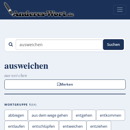
Suchen
ausweichen
aus·wei·chen
Merken
WORTGRUPPE 1
64
abbiegen
aus dem wege gehen
entgehen
entkommen
entlaufen
entschlüpfen
entweichen
entziehen