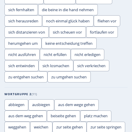
sich fernhalten
die beine in die hand nehmen
sich herausreden
noch einmal glück haben
fliehen vor
sich distanzieren von
sich scheuen vor
fortlaufen vor
herumgehen um
keine entscheidung treffen
nicht ausführen
nicht erfüllen
nicht erledigen
sich entwinden
sich losmachen
sich verkriechen
zu entgehen suchen
zu umgehen suchen
WORTGRUPPE 2
11
abbiegen
ausbiegen
aus dem wege gehen
aus dem weg gehen
beiseite gehen
platz machen
weggehen
weichen
zur seite gehen
zur seite springen