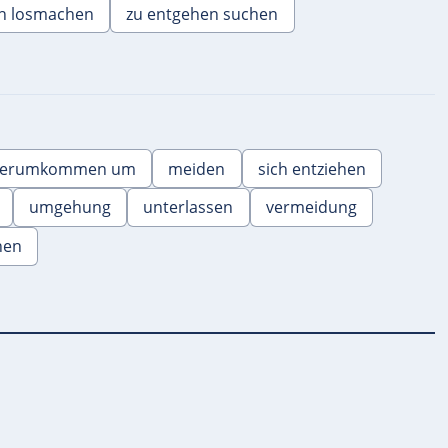
ch losmachen
zu entgehen suchen
erumkommen um
meiden
sich entziehen
umgehung
unterlassen
vermeidung
hen