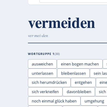
vermeiden
ver·mei·den
WORTGRUPPE 1
30
ausweichen
einen bogen machen
unterlassen
bleibenlassen
sein la
sich herumdrücken
entgehen
ein
sich verkneifen
davonbleiben
sich
noch einmal glück haben
umgehung