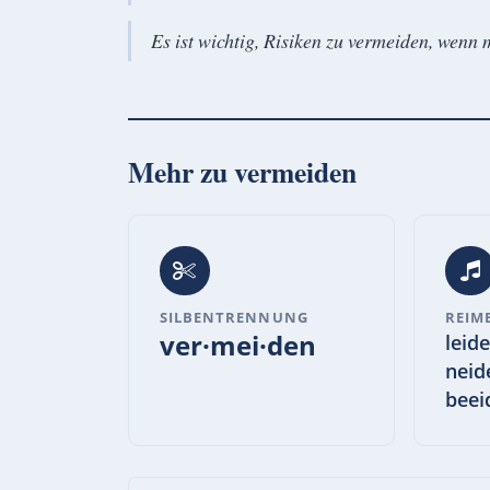
Es ist wichtig, Risiken zu vermeiden, wenn m
Mehr zu
vermeiden
SILBENTRENNUNG
REIM
ver·mei·den
leid
neid
beei