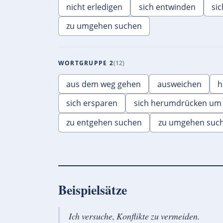
nicht erledigen
sich entwinden
si
zu umgehen suchen
WORTGRUPPE 2
12
aus dem weg gehen
ausweichen
h
sich ersparen
sich herumdrücken um
zu entgehen suchen
zu umgehen suc
Beispielsätze
Ich versuche, Konflikte zu vermeiden.