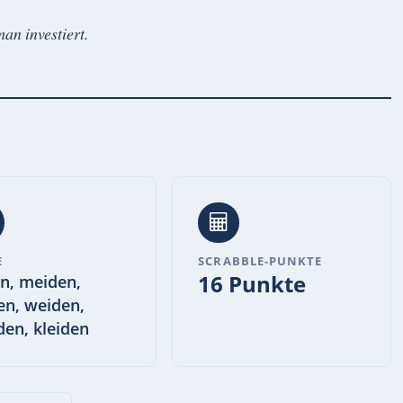
an investiert.
E
SCRABBLE-PUNKTE
16 Punkte
en, meiden,
en, weiden,
den, kleiden