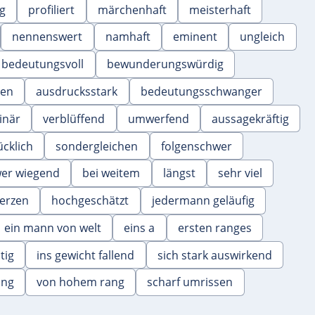
ig
profiliert
märchenhaft
meisterhaft
nennenswert
namhaft
eminent
ungleich
bedeutungsvoll
bewunderungswürdig
hen
ausdrucksstark
bedeutungsschwanger
inär
verblüffend
umwerfend
aussagekräftig
ücklich
sondergleichen
folgenschwer
er wiegend
bei weitem
längst
sehr viel
erzen
hochgeschätzt
jedermann geläufig
ein mann von welt
eins a
ersten ranges
tig
ins gewicht fallend
sich stark auswirkend
ung
von hohem rang
scharf umrissen