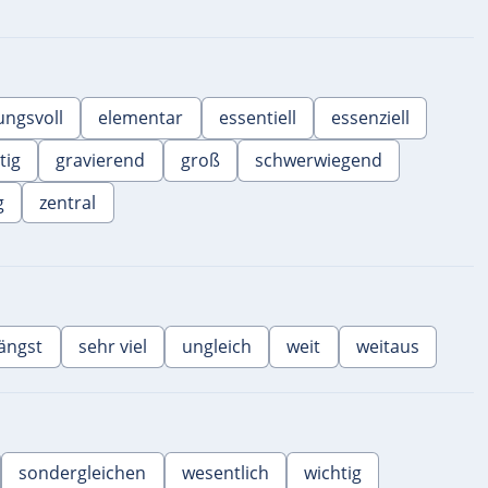
ngsvoll
elementar
essentiell
essenziell
tig
gravierend
groß
schwerwiegend
g
zentral
längst
sehr viel
ungleich
weit
weitaus
sondergleichen
wesentlich
wichtig