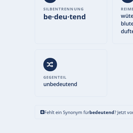
SILBENTRENNUNG
REIM
be·deu·tend
wüte
blut
duft
GEGENTEIL
unbedeutend
Fehlt ein Synonym für
bedeutend
? Jetzt v