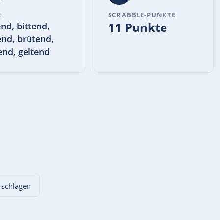
E
SCRABBLE-PUNKTE
11 Punkte
nd, bittend,
end, brütend,
end, geltend
orschlagen