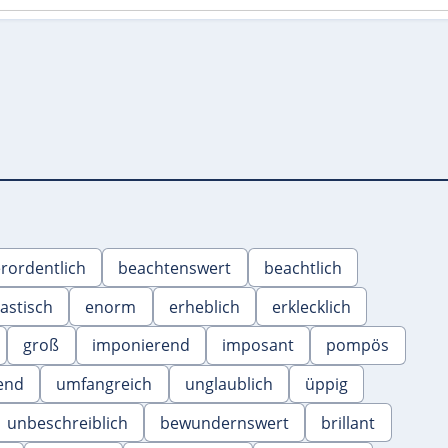
rordentlich
beachtenswert
beachtlich
stisch
enorm
erheblich
erklecklich
groß
imponierend
imposant
pompös
end
umfangreich
unglaublich
üppig
unbeschreiblich
bewundernswert
brillant