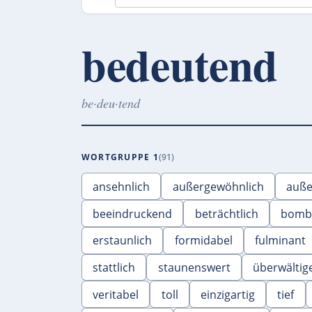
bedeutend
be·deu·tend
WORTGRUPPE 1
91
ansehnlich
außergewöhnlich
auße
beeindruckend
beträchtlich
bomba
erstaunlich
formidabel
fulminant
stattlich
staunenswert
überwältig
veritabel
toll
einzigartig
tief