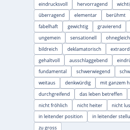
eindrucksvoll
hervorragend
wicht
überragend
elementar
berühmt
fabelhaft
gewichtig
gravierend
ungemein
sensationell
ohnegleic
bildreich
deklamatorisch
extraord
gehaltvoll
ausschlaggebend
eindr
fundamental
schwerwiegend
schw
weitaus
denkwürdig
mit ganzem h
durchgreifend
das leben betreffen
nicht fröhlich
nicht heiter
nicht lus
in leitender position
in leitender stell
zu gross