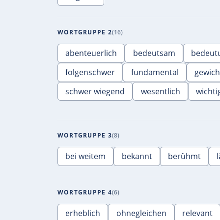
WORTGRUPPE 2
16
abenteuerlich
bedeutsam
bedeutu
folgenschwer
fundamental
gewich
schwer wiegend
wesentlich
wichti
WORTGRUPPE 3
8
bei weitem
bekannt
berühmt
WORTGRUPPE 4
6
erheblich
ohnegleichen
relevant