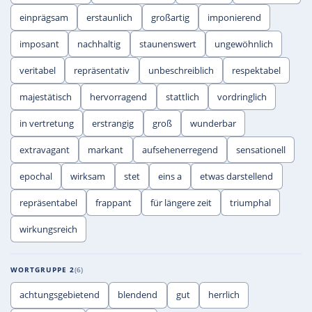
einprägsam
erstaunlich
großartig
imponierend
imposant
nachhaltig
staunenswert
ungewöhnlich
veritabel
repräsentativ
unbeschreiblich
respektabel
majestätisch
hervorragend
stattlich
vordringlich
in vertretung
erstrangig
groß
wunderbar
extravagant
markant
aufsehenerregend
sensationell
epochal
wirksam
stet
eins a
etwas darstellend
repräsentabel
frappant
für längere zeit
triumphal
wirkungsreich
WORTGRUPPE 2
6
achtungsgebietend
blendend
gut
herrlich