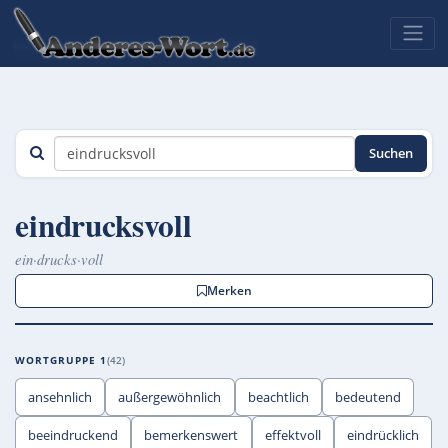
Suchen
eindrucksvoll
ein·drucks·voll
Merken
WORTGRUPPE 1
42
ansehnlich
außergewöhnlich
beachtlich
bedeutend
beeindruckend
bemerkenswert
effektvoll
eindrücklich