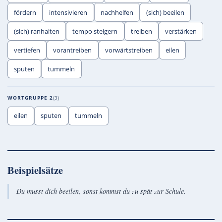
fördern
intensivieren
nachhelfen
(sich) beeilen
(sich) ranhalten
tempo steigern
treiben
verstärken
vertiefen
vorantreiben
vorwärtstreiben
eilen
sputen
tummeln
WORTGRUPPE 2
3
eilen
sputen
tummeln
Beispielsätze
Du musst dich beeilen, sonst kommst du zu spät zur Schule.