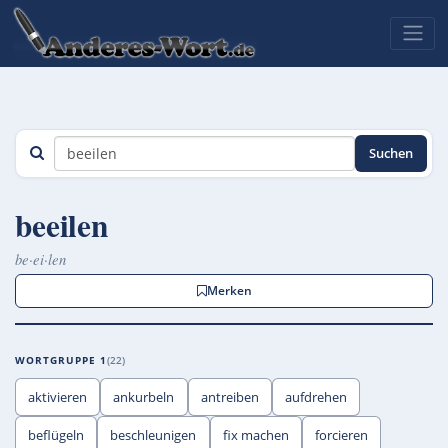
Suchen
beeilen
be·ei·len
Merken
WORTGRUPPE 1
22
aktivieren
ankurbeln
antreiben
aufdrehen
beflügeln
beschleunigen
fix machen
forcieren