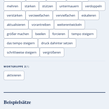
mehren
stärken
stützen
untermauern
verdoppeln
verstärken
verzweifachen
vervielfachen
eskalieren
aktualisieren
vorantreiben
weiterentwickeln
größer machen
beeilen
forcieren
tempo steigern
das tempo steigern
druck dahinter setzen
schrittweise steigern
vergrößeren
WORTGRUPPE 2
1
aktivieren
Beispielsätze