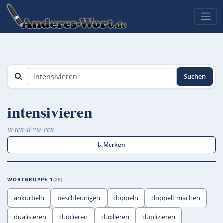
Suchen
intensivieren
in·ten·si·vie·ren
Merken
WORTGRUPPE 1
28
ankurbeln
beschleunigen
doppeln
doppelt machen
dualisieren
dublieren
duplieren
duplizieren