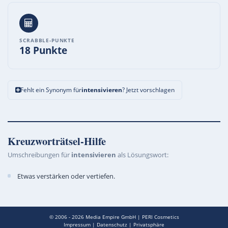
SCRABBLE-PUNKTE
18 Punkte
Fehlt ein Synonym für
intensivieren
? Jetzt vorschlagen
Kreuzworträtsel-Hilfe
Umschreibungen für
intensivieren
als Lösungswort:
Etwas verstärken oder vertiefen.
© 2006 - 2026
Media Empire GmbH
|
PERI Cosmetics
Impressum
|
Datenschutz
|
Privatsphäre