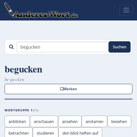
Suchen
begucken
be·gu·cken
Merken
WORTGRUPPE 1
11
anblicken
anschauen
ansehen
anstarren
besehen
betrachten
studieren
den blick heften auf