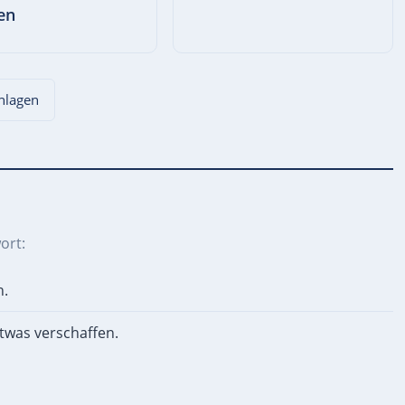
en
chlagen
ort:
n.
twas verschaffen.