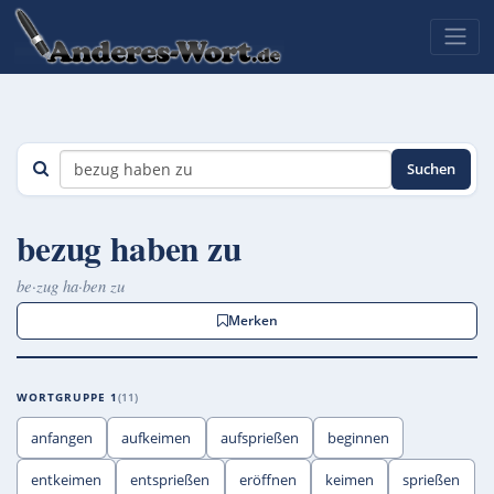
Suchen
bezug haben zu
be·zug ha·ben zu
Merken
WORTGRUPPE 1
11
anfangen
aufkeimen
aufsprießen
beginnen
entkeimen
entsprießen
eröffnen
keimen
sprießen