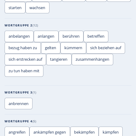
starten
wachsen
WORTGRUPPE 2
12
anbelangen
anlangen
berühren
betreffen
bezug haben zu
gelten
kümmern
sich beziehen auf
sich erstrecken auf
tangieren
zusammenhängen
zu tun haben mit
WORTGRUPPE 3
1
anbrennen
WORTGRUPPE 4
5
angreifen
ankämpfen gegen
bekämpfen
kämpfen