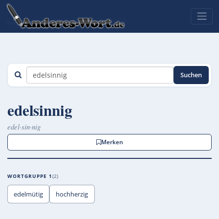
Suchen
edelsinnig
edel·sin·nig
Merken
WORTGRUPPE 1
2
edelmütig
hochherzig