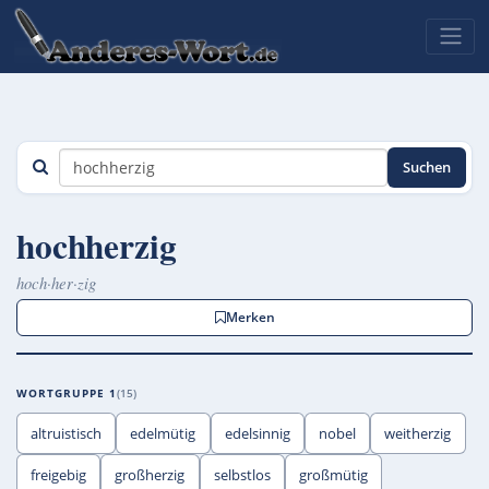
Suchen
hochherzig
hoch·her·zig
Merken
WORTGRUPPE 1
15
altruistisch
edelmütig
edelsinnig
nobel
weitherzig
freigebig
großherzig
selbstlos
großmütig