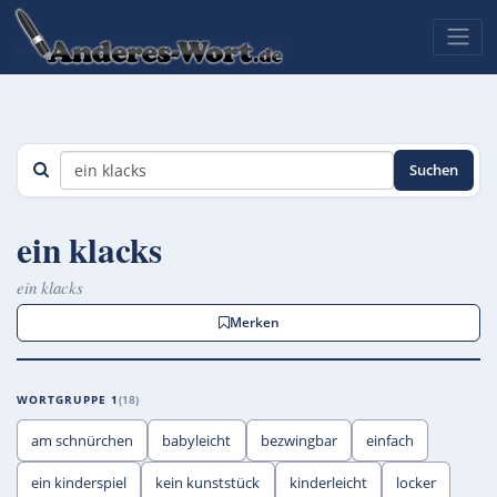
Suchen
ein klacks
ein klacks
Merken
WORTGRUPPE 1
18
am schnürchen
babyleicht
bezwingbar
einfach
ein kinderspiel
kein kunststück
kinderleicht
locker