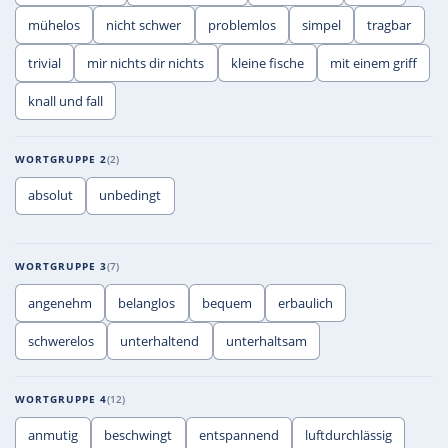
mühelos
nicht schwer
problemlos
simpel
tragbar
trivial
mir nichts dir nichts
kleine fische
mit einem griff
knall und fall
WORTGRUPPE 2
2
absolut
unbedingt
WORTGRUPPE 3
7
angenehm
belanglos
bequem
erbaulich
schwerelos
unterhaltend
unterhaltsam
WORTGRUPPE 4
12
anmutig
beschwingt
entspannend
luftdurchlässig