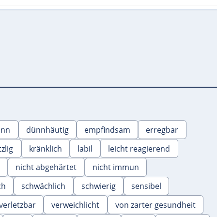
ünn
dünnhäutig
empfindsam
erregbar
tzlig
kränklich
labil
leicht reagierend
nicht abgehärtet
nicht immun
ch
schwächlich
schwierig
sensibel
verletzbar
verweichlicht
von zarter gesundheit