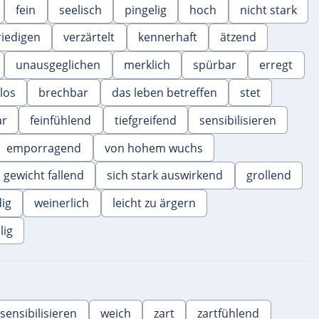
fein
seelisch
pingelig
hoch
nicht stark
riedigen
verzärtelt
kennerhaft
ätzend
unausgeglichen
merklich
spürbar
erregt
los
brechbar
das leben betreffen
stet
ar
feinfühlend
tiefgreifend
sensibilisieren
emporragend
von hohem wuchs
s gewicht fallend
sich stark auswirkend
grollend
dig
weinerlich
leicht zu ärgern
lig
sensibilisieren
weich
zart
zartfühlend