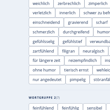
weichlich
zerbrechlich
zimperlich
verletzlich
innerlich
schwer zu bef
einschneidend
gravierend
scharf
schmerzlich
durchgreifend
humor
gefühlsselig
gefühlstief
verwundb
zartfühlend
filigran
neuralgisch
für längere zeit
reizempfindlich
in
ohne humor
tierisch ernst
wehlei
nur angedeutet
pimpelig
störanfäl
WORTGRUPPE 2
7
feinfühlend
feinfühlig
sensibel