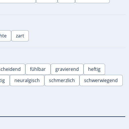
hte
zart
scheidend
fühlbar
gravierend
heftig
tig
neuralgisch
schmerzlich
schwerwiegend