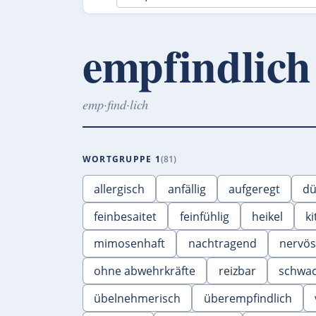
empfindlich
emp·find·lich
WORTGRUPPE 1
81
allergisch
anfällig
aufgeregt
d
feinbesaitet
feinfühlig
heikel
ki
mimosenhaft
nachtragend
nervös
ohne abwehrkräfte
reizbar
schwa
übelnehmerisch
überempfindlich