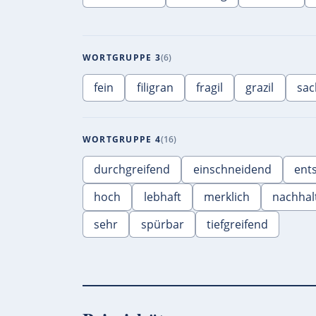
WORTGRUPPE 3
6
fein
filigran
fragil
grazil
sac
WORTGRUPPE 4
16
durchgreifend
einschneidend
ent
hoch
lebhaft
merklich
nachhal
sehr
spürbar
tiefgreifend