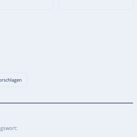
vorschlagen
gswort: