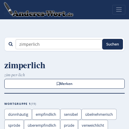
Suchen
zimperlich
zim·per·lich
Merken
WORTGRUPPE 1
19
dünnhäutig
empfindlich
sensibel
übelnehmerisch
spröde
überempfindlich
prüde
verweichlicht