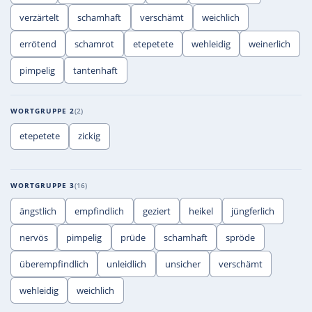
verzärtelt
schamhaft
verschämt
weichlich
errötend
schamrot
etepetete
wehleidig
weinerlich
pimpelig
tantenhaft
WORTGRUPPE 2
2
etepetete
zickig
WORTGRUPPE 3
16
ängstlich
empfindlich
geziert
heikel
jüngferlich
nervös
pimpelig
prüde
schamhaft
spröde
überempfindlich
unleidlich
unsicher
verschämt
wehleidig
weichlich