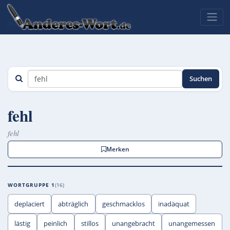
Suchen
fehl
fehl
Merken
WORTGRUPPE 1
16
deplaciert
abträglich
geschmacklos
inadäquat
lästig
peinlich
stillos
unangebracht
unangemessen