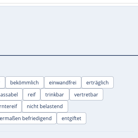
r
bekömmlich
einwandfrei
erträglich
assabel
reif
trinkbar
vertretbar
rntereif
nicht belastend
germaßen befriedigend
entgiftet