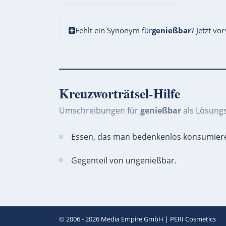
Fehlt ein Synonym für
genießbar
? Jetzt vo
Kreuzworträtsel-Hilfe
Umschreibungen für
genießbar
als Lösung
Essen, das man bedenkenlos konsumier
Gegenteil von ungenießbar.
© 2006 - 2026
Media Empire GmbH
|
PERI Cosmetics