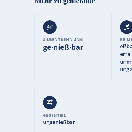
Mehr zu
genießbar
SILBENTRENNUNG
REIM
ge·nieß·bar
eßba
erfa
unm
unge
GEGENTEIL
ungenießbar