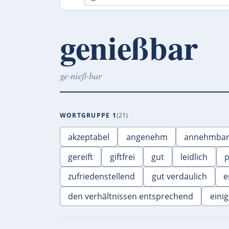
genießbar
ge·nieß·bar
WORTGRUPPE 1
21
akzeptabel
angenehm
annehmba
gereift
giftfrei
gut
leidlich
p
zufriedenstellend
gut verdaulich
e
den verhältnissen entsprechend
eini