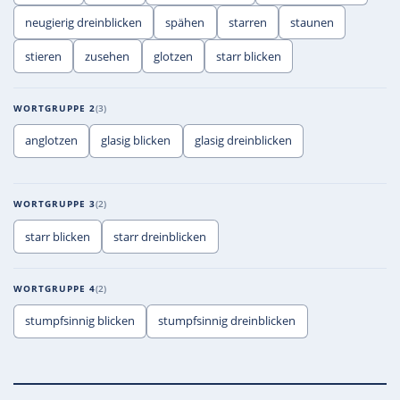
neugierig dreinblicken
spähen
starren
staunen
stieren
zusehen
glotzen
starr blicken
WORTGRUPPE 2
3
anglotzen
glasig blicken
glasig dreinblicken
WORTGRUPPE 3
2
starr blicken
starr dreinblicken
WORTGRUPPE 4
2
stumpfsinnig blicken
stumpfsinnig dreinblicken