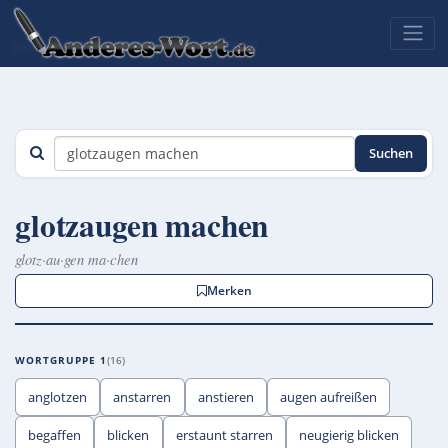
Suchen
glotzaugen machen
glotz·au·gen ma·chen
Merken
WORTGRUPPE 1
16
anglotzen
anstarren
anstieren
augen aufreißen
begaffen
blicken
erstaunt starren
neugierig blicken