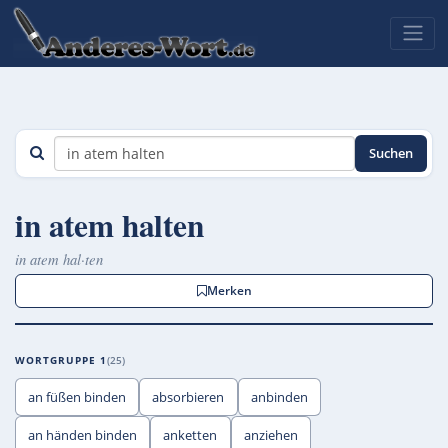
Suchen
in atem halten
in atem hal·ten
Merken
WORTGRUPPE 1
25
an füßen binden
absorbieren
anbinden
an händen binden
anketten
anziehen