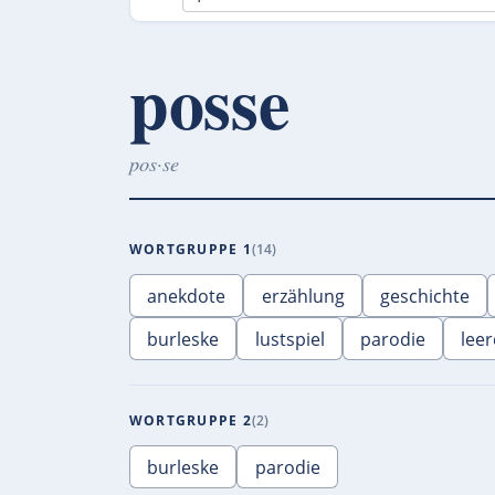
posse
pos·se
WORTGRUPPE 1
14
anekdote
erzählung
geschichte
burleske
lustspiel
parodie
lee
WORTGRUPPE 2
2
burleske
parodie