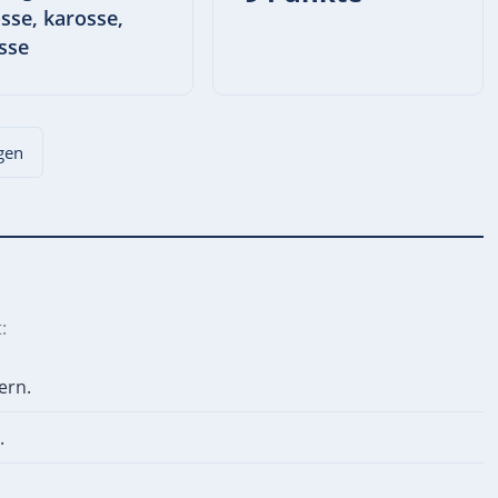
sse, karosse,
sse
agen
:
ern.
.