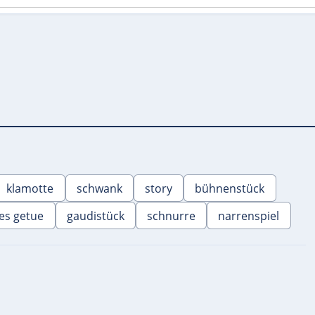
klamotte
schwank
story
bühnenstück
res getue
gaudistück
schnurre
narrenspiel