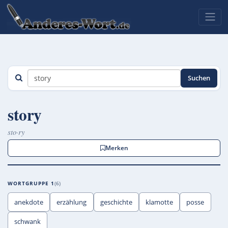
Suchen
story
sto·ry
Merken
WORTGRUPPE 1
6
anekdote
erzählung
geschichte
klamotte
posse
schwank