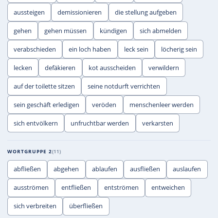
aussteigen
demissionieren
die stellung aufgeben
gehen
gehen müssen
kündigen
sich abmelden
verabschieden
ein loch haben
leck sein
löcherig sein
lecken
defäkieren
kot ausscheiden
verwildern
auf der toilette sitzen
seine notdurft verrichten
sein geschäft erledigen
veröden
menschenleer werden
sich entvölkern
unfruchtbar werden
verkarsten
WORTGRUPPE 2
11
abfließen
abgehen
ablaufen
ausfließen
auslaufen
ausströmen
entfließen
entströmen
entweichen
sich verbreiten
überfließen