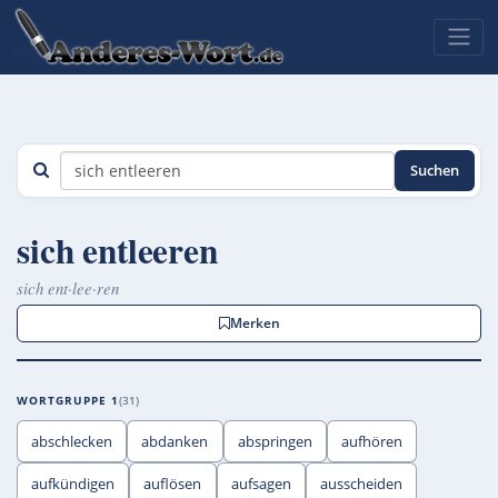
Suchen
sich entleeren
sich ent·lee·ren
Merken
WORTGRUPPE 1
31
abschlecken
abdanken
abspringen
aufhören
aufkündigen
auflösen
aufsagen
ausscheiden