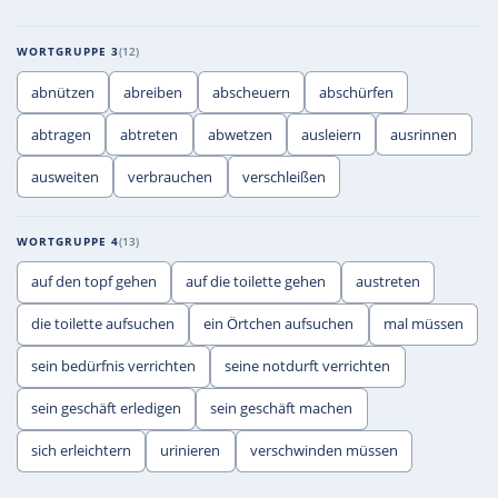
WORTGRUPPE 3
12
abnützen
abreiben
abscheuern
abschürfen
abtragen
abtreten
abwetzen
ausleiern
ausrinnen
ausweiten
verbrauchen
verschleißen
WORTGRUPPE 4
13
auf den topf gehen
auf die toilette gehen
austreten
die toilette aufsuchen
ein Örtchen aufsuchen
mal müssen
sein bedürfnis verrichten
seine notdurft verrichten
sein geschäft erledigen
sein geschäft machen
sich erleichtern
urinieren
verschwinden müssen