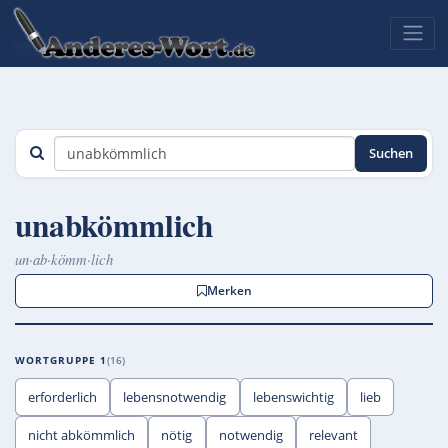
Suchen
unabkömmlich
un·ab·kömm·lich
Merken
WORTGRUPPE 1
16
erforderlich
lebensnotwendig
lebenswichtig
lieb
nicht abkömmlich
nötig
notwendig
relevant