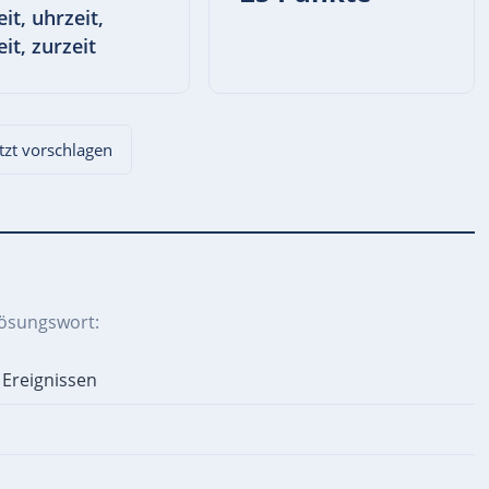
it, uhrzeit,
it, zurzeit
etzt vorschlagen
Lösungswort:
 Ereignissen