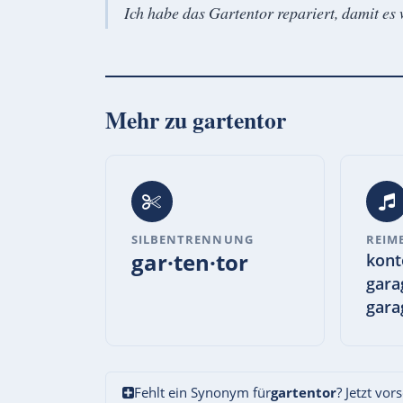
Ich habe das Gartentor repariert, damit es w
Mehr zu
gartentor
SILBENTRENNUNG
REIM
gar·ten·tor
kont
gara
gara
Fehlt ein Synonym für
gartentor
? Jetzt vor