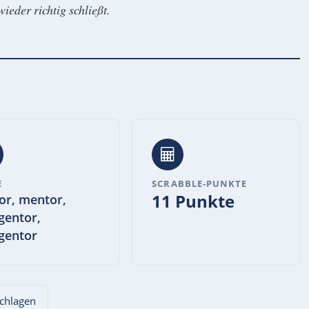
ieder richtig schließt.
E
SCRABBLE-PUNKTE
11 Punkte
or, mentor,
gentor,
gentor
schlagen