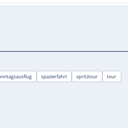
onntagsausflug
spazierfahrt
spritztour
tour