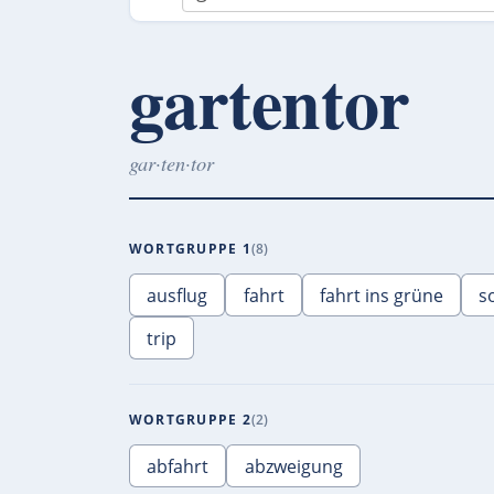
gartentor
gar·ten·tor
WORTGRUPPE 1
8
ausflug
fahrt
fahrt ins grüne
s
trip
WORTGRUPPE 2
2
abfahrt
abzweigung