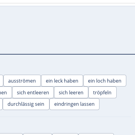
ausströmen
ein leck haben
ein loch haben
nen
sich entleeren
sich leeren
tröpfeln
durchlässig sein
eindringen lassen