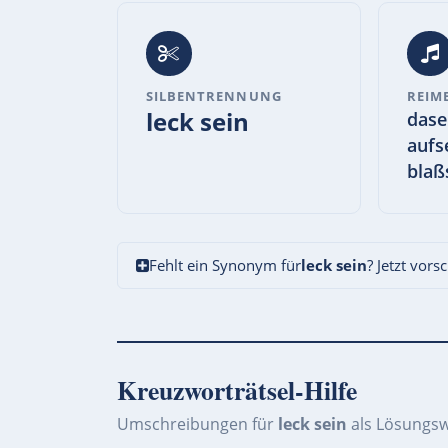
SILBENTRENNUNG
REIM
leck sein
dase
aufs
blaß
Fehlt ein Synonym für
leck sein
? Jetzt vors
Kreuzworträtsel-Hilfe
Umschreibungen für
leck sein
als Lösungsw