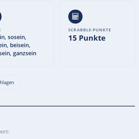
E
SCRABBLE-PUNKTE
15 Punkte
in, sosein,
ein, beisein,
sein, ganzsein
chlagen
ort: